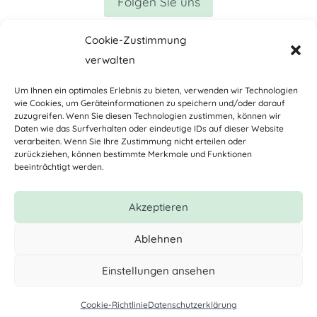
Folgen Sie uns
Cookie-Zustimmung
verwalten
Um Ihnen ein optimales Erlebnis zu bieten, verwenden wir Technologien
wie Cookies, um Geräteinformationen zu speichern und/oder darauf
Facebook
Instagram
zuzugreifen. Wenn Sie diesen Technologien zustimmen, können wir
Daten wie das Surfverhalten oder eindeutige IDs auf dieser Website
WhatsApp
Telefon
verarbeiten. Wenn Sie Ihre Zustimmung nicht erteilen oder
zurückziehen, können bestimmte Merkmale und Funktionen
beeinträchtigt werden.
E-Mail
Akzeptieren
Ablehnen
Hundehaltervertrag & AGBs
Impressum
Einstellungen ansehen
Cookie-Richtlinie
Datenschutzerklärung
Copyright © 2026 KB DOGS