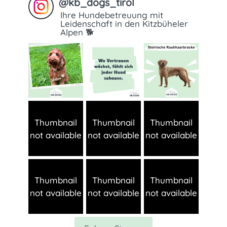
@
kb_dogs_tirol
Ihre Hundebetreuung mit
Leidenschaft in den Kitzbüheler
Alpen 🐕
Thumbnail
Thumbnail
Thumbnail
not available
not available
not available
Thumbnail
Thumbnail
Thumbnail
not available
not available
not available